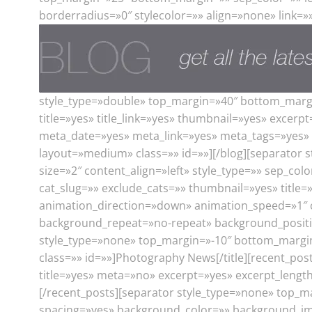
borderradius=»0″ stylecolor=»» align=»none» link=»
style_type=»double» top_margin=»40″ bottom_margin
title=»yes» title_link=»yes» thumbnail=»yes» exc
meta_date=»yes» meta_link=»yes» meta_tags=»yes» 
layout=»medium» class=»» id=»»][/blog][separator s
size=»2″ content_align=»left» style_type=»» sep_co
cat_slug=»» exclude_cats=»» thumbnail=»yes» title
animation_direction=»down» animation_speed=»1″ c
background_repeat=»no-repeat» background_position
style_type=»none» top_margin=»-10″ bottom_margin=»
class=»» id=»»]Photography News[/title][recent_po
title=»yes» meta=»no» excerpt=»yes» excerpt_lengt
[/recent_posts][separator style_type=»none» top_ma
spacing=»yes» background_color=»» background_im