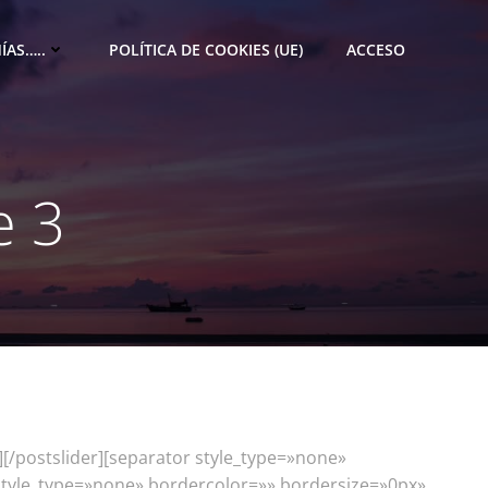
ÍAS…..
POLÍTICA DE COOKIES (UE)
ACCESO
e 3
][/postslider][separator style_type=»none»
style_type=»none» bordercolor=»» bordersize=»0px»