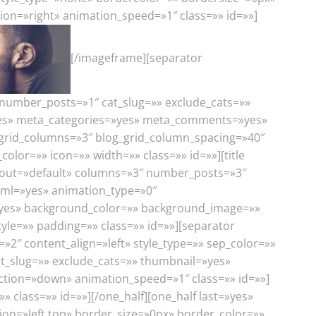
tion=»right» animation_speed=»1″ class=»» id=»»]
[/imageframe][separator
 number_posts=»1″ cat_slug=»» exclude_cats=»»
=»yes» meta_categories=»yes» meta_comments=»yes»
_grid_columns=»3″ blog_grid_column_spacing=»40″
lor=»» icon=»» width=»» class=»» id=»»][title
layout=»default» columns=»3″ number_posts=»3″
html=»yes» animation_type=»0″
=»yes» background_color=»» background_image=»»
le=»» padding=»» class=»» id=»»][separator
»2″ content_align=»left» style_type=»» sep_color=»»
at_slug=»» exclude_cats=»» thumbnail=»yes»
ection=»down» animation_speed=»1″ class=»» id=»»]
 class=»» id=»»][/one_half][one_half last=»yes»
n=»left top» border_size=»0px» border_color=»»