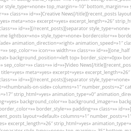
or style_type=»none» top_margin=»-10″ bottom_margin=»» se
lor=»» class=»» id=»»]Creative News[/title][recent_posts la
=»yes» meta=»no» excerpt=»yes» excerpt_length=»26″ strip_
lass=»» id=»»][/recent_posts][separator style_type=»none
frame lightbox=»no» style_type=»none» bordercolor=»» bord
»fade» animation_direction=»right» animation_speed=»1″ cla
» sep_color=»» icon=»» width=»» class=»» id=»»][one_half
» background_position=»left top» border_size=»0px» bord
pe=»» sep_color=»» class=»» id=»»]Video News[/title][recent
 title=»yes» meta=»yes» excerpt=»yes» excerpt_length=»26″
lass=»» id=»»][/recent_posts][separator style_type=»none
out=»thumbnails-on-side» columns=»1″ number_posts=»2″ ca
h=»17″ strip_html=»yes» animation_type=»0″ animation_dir
pacing=»yes» background_color=»» background_image=»» bac
rder_color=»» border_style=»» padding=»» class=»» id=»»][t
recent_posts layout=»default» columns=»1″ number_posts=»1″
es» excerpt_length=»26″ strip_html=»yes» animation_type=
][separator style_type=»none» top_margin=»-35″ bottom_ma