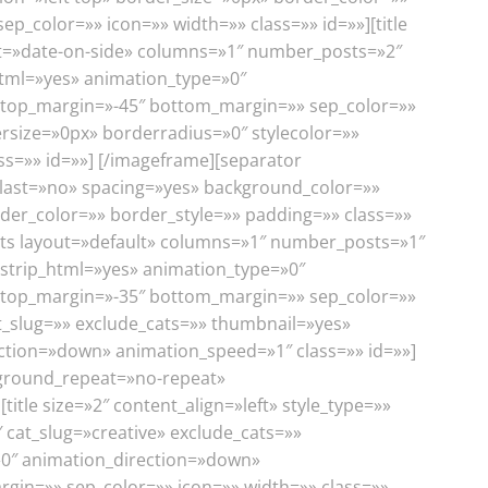
p_color=»» icon=»» width=»» class=»» id=»»][title
yout=»date-on-side» columns=»1″ number_posts=»2″
html=»yes» animation_type=»0″
» top_margin=»-45″ bottom_margin=»» sep_color=»»
ersize=»0px» borderradius=»0″ stylecolor=»»
ss=»» id=»»]
[/imageframe][separator
 last=»no» spacing=»yes» background_color=»»
er_color=»» border_style=»» padding=»» class=»»
_posts layout=»default» columns=»1″ number_posts=»1″
 strip_html=»yes» animation_type=»0″
» top_margin=»-35″ bottom_margin=»» sep_color=»»
t_slug=»» exclude_cats=»» thumbnail=»yes»
ection=»down» animation_speed=»1″ class=»» id=»»]
kground_repeat=»no-repeat»
itle size=»2″ content_align=»left» style_type=»»
 cat_slug=»creative» exclude_cats=»»
»0″ animation_direction=»down»
rgin=»» sep_color=»» icon=»» width=»» class=»»