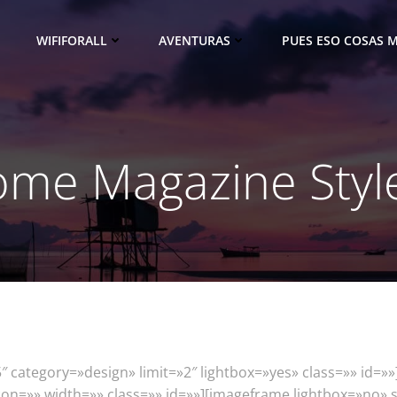
WIFIFORALL
AVENTURAS
PUES ESO COSAS M
me Magazine Styl
″ category=»design» limit=»2″ lightbox=»yes» class=»» id=»»
on=»» width=»» class=»» id=»»][imageframe lightbox=»no» 