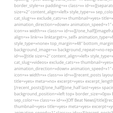
border_style=»» padding=»» class=»» id=»»][separat
size=»2″ content_align=»left» style_type=»» sep_co
cat_slug=»» exclude_cats=»» thumbnail=»yes» title
animation_direction=»down» animation_speed=»1″ c
icon=»» width=»» class=»» id=»»][/one_half][image
align=»» link=»» linktarget=»_self» animation_type=
style_type=»none» top_margin=»48″ bottom_margin=»
background_image=»» background_repeat=»no-repeat
id=»»][title size=»2″ content_align=»left» style_ty
cat_slug=»videos» exclude_cats=»» thumbnail=»yes»
animation_direction=»down» animation_speed=»1″ c
icon=»» width=»» class=»» id=»»][recent_posts lay
title=»yes» meta=»no» excerpt=»yes» excerpt_lengt
[/recent_posts][/one_half][one_half last=»yes» s
background_position=»left top» border_size=»0px» bo
sep_color=»» class=»» id=»»]Off Beat News[/title][
thumbnail=»yes» title=»yes» meta=»yes» excerpt=»y
animation_speed=»1″ class=»» id=»»][/recent_posts