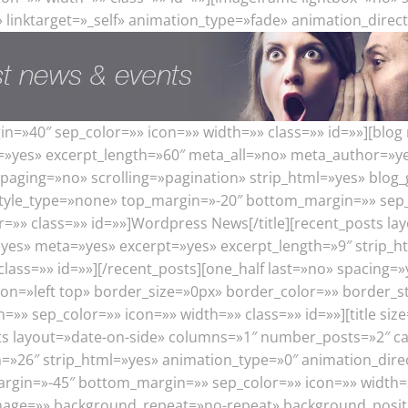
» linktarget=»_self» animation_type=»fade» animation_direc
=»40″ sep_color=»» icon=»» width=»» class=»» id=»»][blog
erpt=»yes» excerpt_length=»60″ meta_all=»no» meta_author
paging=»no» scrolling=»pagination» strip_html=»yes» blog
tyle_type=»none» top_margin=»-20″ bottom_margin=»» sep_co
lor=»» class=»» id=»»]Wordpress News[/title][recent_posts 
=»yes» meta=»yes» excerpt=»yes» excerpt_length=»9″ strip_
lass=»» id=»»][/recent_posts][one_half last=»no» spacing
=»left top» border_size=»0px» border_color=»» border_sty
» sep_color=»» icon=»» width=»» class=»» id=»»][title size=
sts layout=»date-on-side» columns=»1″ number_posts=»2″ c
h=»26″ strip_html=»yes» animation_type=»0″ animation_dir
rgin=»-45″ bottom_margin=»» sep_color=»» icon=»» width=»»
age=»» background_repeat=»no-repeat» background_positio