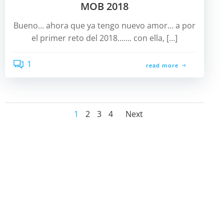
MOB 2018
Bueno… ahora que ya tengo nuevo amor… a por
el primer reto del 2018……. con ella, […]
1
read more
Navegación
Navegació
Página
Página
Página
Página
1
2
3
4
Next
por
por
las
las
entradas
entradas