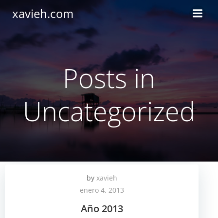
Saltar
xavieh.com
al
contenido
Posts in
Uncategorized
by
xavieh
enero 4, 2013
Año 2013