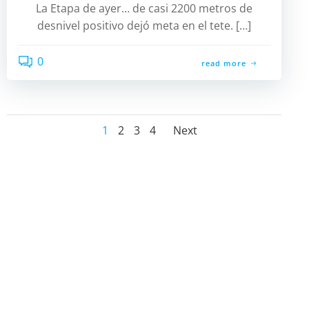
La Etapa de ayer… de casi 2200 metros de
desnivel positivo dejó meta en el tete. […]
0
read more
Navegación
Navegació
Página
Página
Página
Página
1
2
3
4
Next
por
por
las
las
entradas
entradas