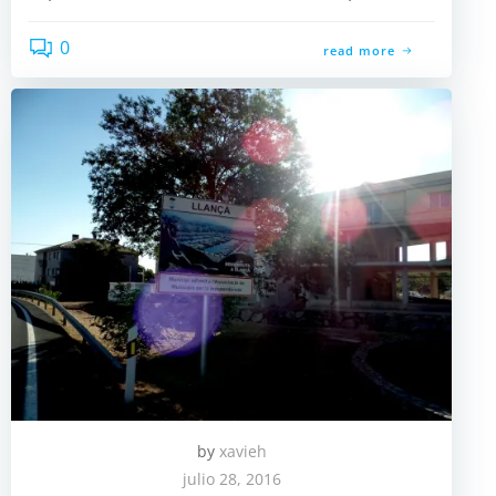
0
read more
by
xavieh
julio 28, 2016