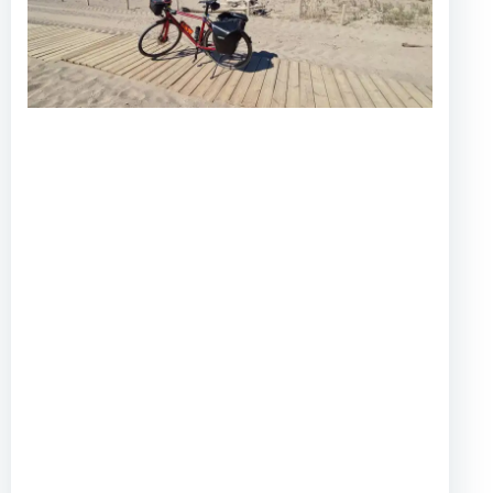
El Track
aquí
La Etapa 5
y última la tenía que disfrutar con mi