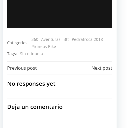
360
Aventuras
Btt
Pedrafroca 2018
Categories:
Pirineos Bike
Tags:
Sin etiqueta
Navegación
Navegación
Previous post
Next post
por
por
No responses yet
las
las
Deja un comentario
entradas
entradas