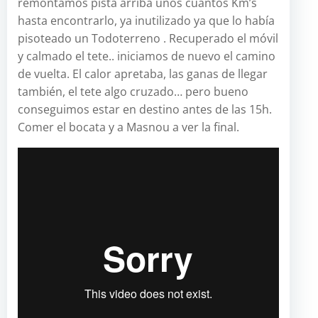
remontamos pista arriba unos cuantos Km’s
hasta encontrarlo, ya inutilizado ya que lo había
pisoteado un Todoterreno . Recuperado el móvil
y calmado el tete.. iniciamos de nuevo el camino
de vuelta. El calor apretaba, las ganas de llegar
también, el tete algo cruzado… pero bueno
conseguimos estar en destino antes de las 15h.
Comer el bocata y a Masnou a ver la final.