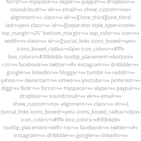
forrst=»» myspace=»» skype=»» paypal=»» dropbox=»»
soundcloud=»» vk=»» email=»» show_custom=»no»
alignment=»» class=»» id=»»][/one_third][one_third
last=»yes» class=»» id=»»][separator style_type=»none»
top_margin=»25″ bottom_margin=»» sep_color=»» icon=»»
width=»» class=»» id=»»][social_links icons_boxed=»yes»
icons_boxed_radius=»0px» icon_colors=»#fff»
box_colors=»#30b6dd» tooltip_placement=»bottom»
rss=»» facebook=»» twitter=»#» instagram=»» dribbble=»»
google=»» linkedin=»» blogger=»» tumblr=»» reddit=»»
yahoo=»» deviantart=»» vimeo=»» youtube=»» pinterest=»»
digg=»» flickr=»» forrst=»» myspace=»» skype=»» paypal=»»
dropbox=»» soundcloud=»» vk=»» email=»»
show_custom=»no» alignment=»» class=»» id=»»]
[social_links icons_boxed=»yes» icons_boxed_radius=»0px»
icon_colors=»#fff» box_colors=»#30b6dd»
tooltip_placement=»left» rss=»» facebook=»» twitter=»#»
instagram=»» dribbble=»» google=»» linkedin=»»