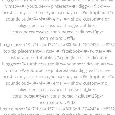
vimeo=»#» youtube=»» pinterest=»#» digg=»» flickr=»»
forrst=»» myspace=»» skype=»#» paypal=»#» dropbox=»#»
soundcloud=»#» vk=»#» email=»» show_custom=»no»
alignment=»» class=»» id=»»][social_links
icons_boxed=»yes» icons_boxed_radius=»10px»
icon_colors=»#fff»
box_colors=»#4c71bc|#d3711a|#30b6dd|#242424|#c8232
tooltip_placement=»» rss=»#» facebook=»#» twitter=»#»
instagram=»» dribbble=»#» google=»» linkedin=»#»
blogger=»#» tumblr=»» reddit=»» yahoo=»» deviantart=»»
vimeo=»#» youtube=»» pinterest=»#» digg=»» flickr=»»
forrst=»» myspace=»» skype=»#» paypal=»#» dropbox=»#»
soundcloud=»#» vk=»#» email=»» show_custom=»no»
alignment=»» class=»» id=»»][social_links
icons_boxed=»yes» icons_boxed_radius=»25px»
icon_colors=»#fff»
box_colors=»#4c71bc|#d3711a|#30b6dd|#242424|#c8232