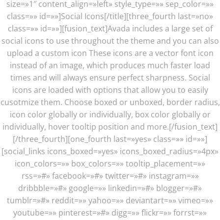
size=»1″ content_align=»left» style_type=»» sep_color=»»
class=»» id=»»]Social Icons[/title][three_fourth last=»no»
class=»» id=»»][fusion_text]Avada includes a large set of
social icons to use throughout the theme and you can also
upload a custom icon These icons are a vector font icon
instead of an image, which produces much faster load
times and will always ensure perfect sharpness. Social
icons are loaded with options that allow you to easily
cusotmize them. Choose boxed or unboxed, border radius,
icon color globally or individually, box color globally or
individually, hover tooltip position and more.[/fusion_text]
[/three_fourth][one_fourth last=»yes» class=»» id=»»]
[social_links icons_boxed=»yes» icons_boxed_radius=»4px»
icon_colors=»» box_colors=»» tooltip_placement=»»
rss=»#» facebook=»#» twitter=»#» instagram=»»
dribbble=»#» google=»» linkedin=»#» blogger=»#»
tumblr=»#» reddit=»» yahoo=»» deviantart=»» vimeo=»»
youtube=»» pinterest=»#» digg=»» flickr=»» forrst=»»