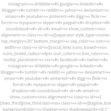
instagram=»» dribbble=»#» google=»» linkedin=»#»
blogger=»#» tumblr=»» reddit=»» yahoo=»» deviantart=»»
vimeo=»#» youtube=»» pinterest=»#» digg=»» flickr=»»
forrst=»» myspace=»» skype=»#» paypal=»#» dropbox=»#»
soundcloud=»#» vk=»#» email=»» show_custom=»no»
alignment=»» class=»» id=»»][separator style_type=»none»
top_margin=»20″ bottom_margin=»» sep_color=»» icon=»»
width=»» class=»» id=»»][social_links icons_boxed=»no»
icons_boxed_radius=»4px» icon_colors=»» box_colors=»»
tooltip_placement=»» rss=»#» facebook=»#» twitter=»#»
instagram=»» dribbble=»#» google=»» linkedin=»#»
blogger=»#» tumblr=»#» reddit=»» yahoo=»» deviantart=»»
vimeo=»#» youtube=»#» pinterest=»#» digg=»» flickr=»»
forrst=»#» myspace=»» skype=»#» paypal=»#»
dropbox=»#» soundcloud=»#» vk=»#» email=»»
show_custom=»no» alignment=»» class=»» id=»»]
[/two_third][one_third last=»no» class=»» id=»»][tagline_box
backgroundcolor=»» shadow=»no» shadowopacity=»0.1″