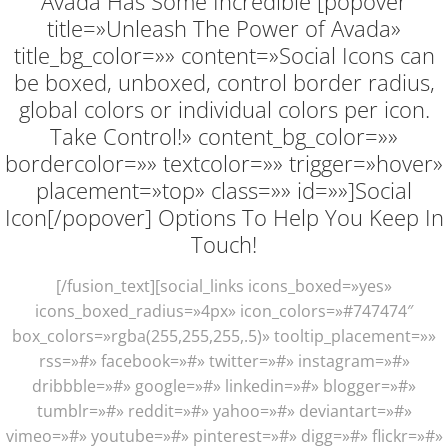
Avada Has Some Incredible [popover
title=»Unleash The Power of Avada»
title_bg_color=»» content=»Social Icons can
be boxed, unboxed, control border radius,
global colors or individual colors per icon.
Take Control!» content_bg_color=»»
bordercolor=»» textcolor=»» trigger=»hover»
placement=»top» class=»» id=»»]Social
Icon[/popover] Options To Help You Keep In
Touch!
[/fusion_text][social_links icons_boxed=»yes»
icons_boxed_radius=»4px» icon_colors=»#747474″
box_colors=»rgba(255,255,255,.5)» tooltip_placement=»»
rss=»#» facebook=»#» twitter=»#» instagram=»#»
dribbble=»#» google=»#» linkedin=»#» blogger=»#»
tumblr=»#» reddit=»#» yahoo=»#» deviantart=»#»
vimeo=»#» youtube=»#» pinterest=»#» digg=»#» flickr=»#»