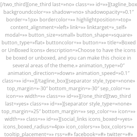
[/two_third][one_third last=»no» class=»» id=»»][tagline_box
backgroundcolor=»» shadow=»no» shadowopacity=»0.1″
border=»1px» bordercolor=»» highlightposition=»top»
content_alignment=»left» link=»» linktarget=»_self»
modal=»» button_size=»small» button_shape=»square»
button_type=»flat» buttoncolor=»» button=»» title=»Boxed
or UnBoxed Icons» description=»Choose to have the icons
be boxed or unboxed, and you can make this choice in
several areas of the theme.» animation_type=»0″
animation_direction=»down» animation_speed=»0.1″
class=»» id=»»][/tagline_box][separator style_type=»none»
top_margin=»-30″ bottom_margin=»-30″ sep_color=»»
icon=»» width=»» class=»» id=»»][/one_third][two_third
last=»yes» class=»» id=»»][separator style_type=»none»
top_margin=»25″ bottom_margin=»» sep_color=»» icon=»»
width=»» class=»» id=»»][social_links icons_boxed=»yes»
icons_boxed_radius=»4px» icon_colors=»» box_colors=»»
tooltip_placement=»» rss=»#» facebook=»#» twitter=»#»