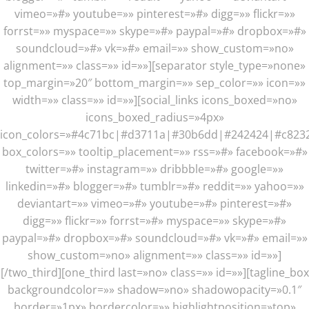
vimeo=»#» youtube=»» pinterest=»#» digg=»» flickr=»»
forrst=»» myspace=»» skype=»#» paypal=»#» dropbox=»#»
soundcloud=»#» vk=»#» email=»» show_custom=»no»
alignment=»» class=»» id=»»][separator style_type=»none»
top_margin=»20″ bottom_margin=»» sep_color=»» icon=»»
width=»» class=»» id=»»][social_links icons_boxed=»no»
icons_boxed_radius=»4px»
icon_colors=»#4c71bc|#d3711a|#30b6dd|#242424|#c823
box_colors=»» tooltip_placement=»» rss=»#» facebook=»#»
twitter=»#» instagram=»» dribbble=»#» google=»»
linkedin=»#» blogger=»#» tumblr=»#» reddit=»» yahoo=»»
deviantart=»» vimeo=»#» youtube=»#» pinterest=»#»
digg=»» flickr=»» forrst=»#» myspace=»» skype=»#»
paypal=»#» dropbox=»#» soundcloud=»#» vk=»#» email=»»
show_custom=»no» alignment=»» class=»» id=»»]
[/two_third][one_third last=»no» class=»» id=»»][tagline_box
backgroundcolor=»» shadow=»no» shadowopacity=»0.1″
border=»1px» bordercolor=»» highlightposition=»top»