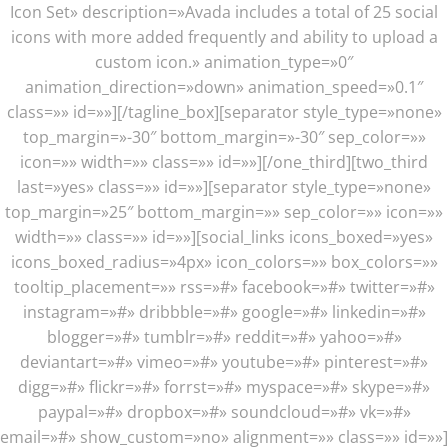
Icon Set» description=»Avada includes a total of 25 social
icons with more added frequently and ability to upload a
custom icon.» animation_type=»0″
animation_direction=»down» animation_speed=»0.1″
class=»» id=»»][/tagline_box][separator style_type=»none»
top_margin=»-30″ bottom_margin=»-30″ sep_color=»»
icon=»» width=»» class=»» id=»»][/one_third][two_third
last=»yes» class=»» id=»»][separator style_type=»none»
top_margin=»25″ bottom_margin=»» sep_color=»» icon=»»
width=»» class=»» id=»»][social_links icons_boxed=»yes»
icons_boxed_radius=»4px» icon_colors=»» box_colors=»»
tooltip_placement=»» rss=»#» facebook=»#» twitter=»#»
instagram=»#» dribbble=»#» google=»#» linkedin=»#»
blogger=»#» tumblr=»#» reddit=»#» yahoo=»#»
deviantart=»#» vimeo=»#» youtube=»#» pinterest=»#»
digg=»#» flickr=»#» forrst=»#» myspace=»#» skype=»#»
paypal=»#» dropbox=»#» soundcloud=»#» vk=»#»
email=»#» show_custom=»no» alignment=»» class=»» id=»»]