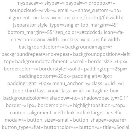
myspace=»» skype=»» paypal=»» dropbox=»»
soundcloud=»» vk=»» email=»» show_custom=»no»
alignment=»» class=»» id=»»][/one_fourth][/fullwidth]
[separator style_type=»single» top_margin=»45″
bottom_margin=»55″ sep_color=»#cdcdcd» icon=»fa-
chevron-down» width=»» class=»» id=»»][fullwidth
backgroundcolor=»» backgroundimage=»»
backgroundrepeat=»no-repeat» backgroundposition=»left
top» backgroundattachment=»scroll» bordersize=»0px»
bordercolor=»» borderstyle=»solid» paddingtop=»25px»
paddingbottom=»20px» paddingleft=»0px»
paddingright=»0px» menu_anchor=»» class=»» id=»»]
[one_third last=»no» class=»» id=»»][tagline_box
backgroundcolor=»» shadow=»no» shadowopacity=»0.1″
border=»1px» bordercolor=»» highlightposition=»top»
content_alignment=»left» link=»» linktarget=»_self»
modal=»» button_size=»small» button_shape=»square»
button_type=»flat» buttoncolor=»» button=»» title=»Social