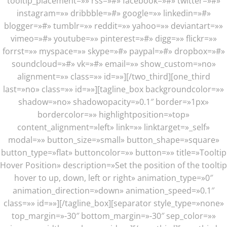
tooltip_placement=»» rss=»#» facebook=»#» twitter=»#»
instagram=»» dribbble=»#» google=»» linkedin=»#»
blogger=»#» tumblr=»» reddit=»» yahoo=»» deviantart=»»
vimeo=»#» youtube=»» pinterest=»#» digg=»» flickr=»»
forrst=»» myspace=»» skype=»#» paypal=»#» dropbox=»#»
soundcloud=»#» vk=»#» email=»» show_custom=»no»
alignment=»» class=»» id=»»][/two_third][one_third
last=»no» class=»» id=»»][tagline_box backgroundcolor=»»
shadow=»no» shadowopacity=»0.1″ border=»1px»
bordercolor=»» highlightposition=»top»
content_alignment=»left» link=»» linktarget=»_self»
modal=»» button_size=»small» button_shape=»square»
button_type=»flat» buttoncolor=»» button=»» title=»Tooltip
Hover Position» description=»Set the position of the tooltip
hover to up, down, left or right» animation_type=»0″
animation_direction=»down» animation_speed=»0.1″
class=»» id=»»][/tagline_box][separator style_type=»none»
top_margin=»-30″ bottom_margin=»-30″ sep_color=»»