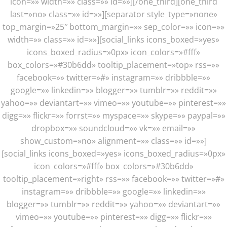
icon=»» width=»» class=»» id=»»][/one_third][one_third
last=»no» class=»» id=»»][separator style_type=»none»
top_margin=»25″ bottom_margin=»» sep_color=»» icon=»»
width=»» class=»» id=»»][social_links icons_boxed=»yes»
icons_boxed_radius=»0px» icon_colors=»#fff»
box_colors=»#30b6dd» tooltip_placement=»top» rss=»»
facebook=»» twitter=»#» instagram=»» dribbble=»»
google=»» linkedin=»» blogger=»» tumblr=»» reddit=»»
yahoo=»» deviantart=»» vimeo=»» youtube=»» pinterest=»»
digg=»» flickr=»» forrst=»» myspace=»» skype=»» paypal=»»
dropbox=»» soundcloud=»» vk=»» email=»»
show_custom=»no» alignment=»» class=»» id=»»]
[social_links icons_boxed=»yes» icons_boxed_radius=»0px»
icon_colors=»#fff» box_colors=»#30b6dd»
tooltip_placement=»right» rss=»» facebook=»» twitter=»#»
instagram=»» dribbble=»» google=»» linkedin=»»
blogger=»» tumblr=»» reddit=»» yahoo=»» deviantart=»»
vimeo=»» youtube=»» pinterest=»» digg=»» flickr=»»