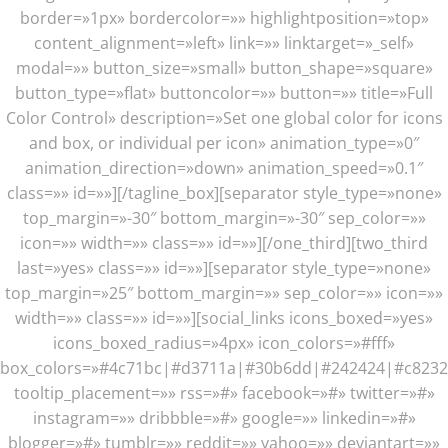
border=»1px» bordercolor=»» highlightposition=»top»
content_alignment=»left» link=»» linktarget=»_self»
modal=»» button_size=»small» button_shape=»square»
button_type=»flat» buttoncolor=»» button=»» title=»Full
Color Control» description=»Set one global color for icons
and box, or individual per icon» animation_type=»0″
animation_direction=»down» animation_speed=»0.1″
class=»» id=»»][/tagline_box][separator style_type=»none»
top_margin=»-30″ bottom_margin=»-30″ sep_color=»»
icon=»» width=»» class=»» id=»»][/one_third][two_third
last=»yes» class=»» id=»»][separator style_type=»none»
top_margin=»25″ bottom_margin=»» sep_color=»» icon=»»
width=»» class=»» id=»»][social_links icons_boxed=»yes»
icons_boxed_radius=»4px» icon_colors=»#fff»
box_colors=»#4c71bc|#d3711a|#30b6dd|#242424|#c8232
tooltip_placement=»» rss=»#» facebook=»#» twitter=»#»
instagram=»» dribbble=»#» google=»» linkedin=»#»
blogger=»#» tumblr=»» reddit=»» yahoo=»» deviantart=»»