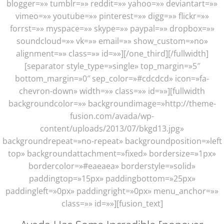
blogger=»» tumblr=»» reddit=»» yahoo=»» deviantart=»»
vimeo=»» youtube=»» pinterest=»» digg=»» flickr=»»
forrst=»» myspace=»» skype=»» paypal=»» dropbox=»»
soundcloud=»» vk=»» email=»» show_custom=»no»
alignment=»» class=»» id=»»][/one_third][/fullwidth]
[separator style_type=»single» top_margin=»5″
bottom_margin=»0″ sep_color=»#cdcdcd» icon=»fa-
chevron-down» width=»» class=»» id=»»][fullwidth
backgroundcolor=»» backgroundimage=»http://theme-
fusion.com/avada/wp-
content/uploads/2013/07/bkgd13.jpg»
backgroundrepeat=»no-repeat» backgroundposition=»left
top» backgroundattachment=»fixed» bordersize=»1px»
bordercolor=»#eaeaea» borderstyle=»solid»
paddingtop=»15px» paddingbottom=»25px»
paddingleft=»0px» paddingright=»0px» menu_anchor=»»
class=»» id=»»][fusion_text]