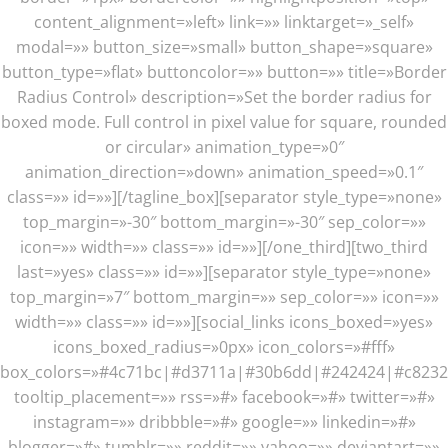
content_alignment=»left» link=»» linktarget=»_self»
modal=»» button_size=»small» button_shape=»square»
button_type=»flat» buttoncolor=»» button=»» title=»Border
Radius Control» description=»Set the border radius for
boxed mode. Full control in pixel value for square, rounded
or circular» animation_type=»0″
animation_direction=»down» animation_speed=»0.1″
class=»» id=»»][/tagline_box][separator style_type=»none»
top_margin=»-30″ bottom_margin=»-30″ sep_color=»»
icon=»» width=»» class=»» id=»»][/one_third][two_third
last=»yes» class=»» id=»»][separator style_type=»none»
top_margin=»7″ bottom_margin=»» sep_color=»» icon=»»
width=»» class=»» id=»»][social_links icons_boxed=»yes»
icons_boxed_radius=»0px» icon_colors=»#fff»
box_colors=»#4c71bc|#d3711a|#30b6dd|#242424|#c8232
tooltip_placement=»» rss=»#» facebook=»#» twitter=»#»
instagram=»» dribbble=»#» google=»» linkedin=»#»
blogger=»#» tumblr=»» reddit=»» yahoo=»» deviantart=»»