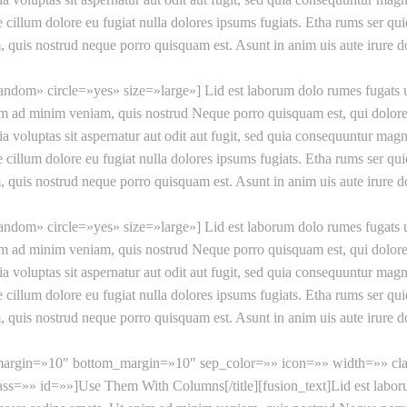
sse cillum dolore eu fugiat nulla dolores ipsums fugiats. Etha rums ser q
uis nostrud neque porro quisquam est. Asunt in anim uis aute irure dolo
random» circle=»yes» size=»large»] Lid est laborum dolo rumes fugats u
m ad minim veniam, quis nostrud Neque porro quisquam est, qui dolorem 
luptas sit aspernatur aut odit aut fugit, sed quia consequuntur magni
sse cillum dolore eu fugiat nulla dolores ipsums fugiats. Etha rums ser q
uis nostrud neque porro quisquam est. Asunt in anim uis aute irure dolo
random» circle=»yes» size=»large»] Lid est laborum dolo rumes fugats u
m ad minim veniam, quis nostrud Neque porro quisquam est, qui dolorem 
luptas sit aspernatur aut odit aut fugit, sed quia consequuntur magni
sse cillum dolore eu fugiat nulla dolores ipsums fugiats. Etha rums ser q
uis nostrud neque porro quisquam est. Asunt in anim uis aute irure dolo
p_margin=»10″ bottom_margin=»10″ sep_color=»» icon=»» width=»» clas
ass=»» id=»»]Use Them With Columns[/title][fusion_text]Lid est labor