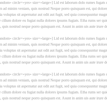
random» circle=»yes» size=»large»] Lid est laborum dolo rumes fugats u
m ad minim veniam, quis nostrud Neque porro quisquam est, qui dolorem 
luptas sit aspernatur aut odit aut fugit, sed quia consequuntur magni
sse cillum dolore eu fugiat nulla dolores ipsums fugiats. Etha rums ser q
uis nostrud neque porro quisquam est. Asunt in anim uis aute irure dolo
random» circle=»yes» size=»large»] Lid est laborum dolo rumes fugats u
m ad minim veniam, quis nostrud Neque porro quisquam est, qui dolorem 
luptas sit aspernatur aut odit aut fugit, sed quia consequuntur magni
sse cillum dolore eu fugiat nulla dolores ipsums fugiats. Etha rums ser q
uis nostrud neque porro quisquam est. Asunt in anim uis aute irure dolo
random» circle=»yes» size=»large»] Lid est laborum dolo rumes fugats u
m ad minim veniam, quis nostrud Neque porro quisquam est, qui dolorem 
luptas sit aspernatur aut odit aut fugit, sed quia consequuntur magni
sse cillum dolore eu fugiat nulla dolores ipsums fugiats. Etha rums ser q
uis nostrud neque porro quisquam est. Asunt in anim uis aute irure dolo