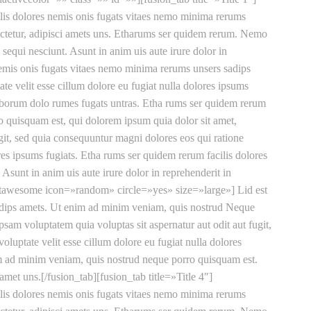
is dolores nemis onis fugats vitaes nemo minima rerums
ectetur, adipisci amets uns. Etharums ser quidem rerum. Nemo
sequi nesciunt. Asunt in anim uis aute irure dolor in
 nemis onis fugats vitaes nemo minima rerums unsers sadips
te velit esse cillum dolore eu fugiat nulla dolores ipsums
laborum dolo rumes fugats untras. Etha rums ser quidem rerum
 quisquam est, qui dolorem ipsum quia dolor sit amet,
git, sed quia consequuntur magni dolores eos qui ratione
ores ipsums fugiats. Etha rums ser quidem rerum facilis dolores
unt in anim uis aute irure dolor in reprehenderit in
[fontawesome icon=»random» circle=»yes» size=»large»] Lid est
sadips amets. Ut enim ad minim veniam, quis nostrud Neque
am voluptatem quia voluptas sit aspernatur aut odit aut fugit,
oluptate velit esse cillum dolore eu fugiat nulla dolores
im ad minim veniam, quis nostrud neque porro quisquam est.
 amet uns.[/fusion_tab][fusion_tab title=»Title 4″]
is dolores nemis onis fugats vitaes nemo minima rerums