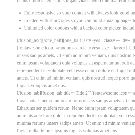
facilis dolores nemis onis fugats vitaes nemo minima rerums 
Fully responsive so your content will always look good on
Loaded with shortcodes so you can build amazing pages fo
Unlimited color options with a backed color picker, includ
[/fusion_text][/one_half][one_half last=»yes» class=»» id=»»
[fontawesome icon=»random» circle=»yes» size=»large»] Lid e
unsers sadips amets. Ut enim ad minim veniam, quis nostrud N
enim ipsam voluptatem quia voluptas sit aspernatur aut odit au
reprehenderit in voluptate velit esse cillum dolore eu fugiat 
amets. Ut enim ad minim veniam, quis nostrud neque porro quisq
fugiats voluptas amet uns.
[/fusion_tab][fusion_tab title=»Title 2″][fontawesome icon=»
fugats vitaes nemo minima rerums unsers sadips amets. Ut eni
Etharums ser quidem rerum. Nemo enim ipsam voluptatem quia vo
anim uis aute irure dolor in reprehenderit in voluptate velit e
minima rerums unsers sadips amets. Ut enim ad minim veniam, q
fugiat nulla dolores ipsums fugiats voluptas amet uns.