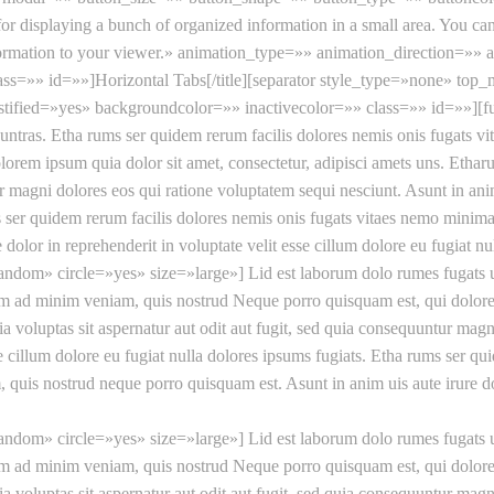
ct for displaying a bunch of organized information in a small area. You ca
formation to your viewer.» animation_type=»» animation_direction=»» a
lass=»» id=»»]Horizontal Tabs[/title][separator style_type=»none» 
ustified=»yes» backgroundcolor=»» inactivecolor=»» class=»» id=»»][f
 untras. Etha rums ser quidem rerum facilis dolores nemis onis fugats 
lorem ipsum quia dolor sit amet, consectetur, adipisci amets uns. Et
r magni dolores eos qui ratione voluptatem sequi nesciunt. Asunt in anim 
ms ser quidem rerum facilis dolores nemis onis fugats vitaes nemo mini
dolor in reprehenderit in voluptate velit esse cillum dolore eu fugiat n
random» circle=»yes» size=»large»] Lid est laborum dolo rumes fugats u
m ad minim veniam, quis nostrud Neque porro quisquam est, qui dolorem 
luptas sit aspernatur aut odit aut fugit, sed quia consequuntur magni
sse cillum dolore eu fugiat nulla dolores ipsums fugiats. Etha rums ser q
uis nostrud neque porro quisquam est. Asunt in anim uis aute irure dolo
random» circle=»yes» size=»large»] Lid est laborum dolo rumes fugats u
m ad minim veniam, quis nostrud Neque porro quisquam est, qui dolorem 
luptas sit aspernatur aut odit aut fugit, sed quia consequuntur magni