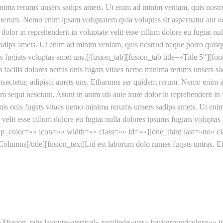
minima rerums unsers sadips amets. Ut enim ad minim veniam, quis nost
m rerum. Nemo enim ipsam voluptatem quia voluptas sit aspernatur aut od
 dolor in reprehenderit in voluptate velit esse cillum dolore eu fugiat n
dips amets. Ut enim ad minim veniam, quis nostrud neque porro quisquam
ums fugiats voluptas amet uns.[/fusion_tab][fusion_tab title=»Title 5″]
 facilis dolores nemis onis fugats vitaes nemo minima rerums unsers 
nsectetur, adipisci amets uns. Etharums ser quidem rerum. Nemo enim ips
sequi nesciunt. Asunt in anim uis aute irure dolor in reprehenderit in v
emis onis fugats vitaes nemo minima rerums unsers sadips amets. Ut en
 velit esse cillum dolore eu fugiat nulla dolores ipsums fugiats voluptas
color=»» icon=»» width=»» class=»» id=»»][one_third last=»no» class
mns[/title][fusion_text]Lid est laborum dolo rumes fugats untras. Eth
»][fusion_tabs layout=»vertical» justified=»yes» backgroundcolor=»» in