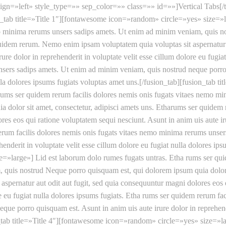
align=»left» style_type=»» sep_color=»» class=»» id=»»]Vertical Tabs[/t
tab title=»Title 1″][fontawesome icon=»random» circle=»yes» size=»la
mo minima rerums unsers sadips amets. Ut enim ad minim veniam, quis 
 quidem rerum. Nemo enim ipsam voluptatem quia voluptas sit aspernatur 
rure dolor in reprehenderit in voluptate velit esse cillum dolore eu fug
nsers sadips amets. Ut enim ad minim veniam, quis nostrud neque porro 
nulla dolores ipsums fugiats voluptas amet uns.[/fusion_tab][fusion_tab
 rums ser quidem rerum facilis dolores nemis onis fugats vitaes nemo 
a dolor sit amet, consectetur, adipisci amets uns. Etharums ser quide
res eos qui ratione voluptatem sequi nesciunt. Asunt in anim uis aute iru
rerum facilis dolores nemis onis fugats vitaes nemo minima rerums uns
henderit in voluptate velit esse cillum dolore eu fugiat nulla dolores ip
=»large»] Lid est laborum dolo rumes fugats untras. Etha rums ser quid
quis nostrud Neque porro quisquam est, qui dolorem ipsum quia dolor s
pernatur aut odit aut fugit, sed quia consequuntur magni dolores eos q
ore eu fugiat nulla dolores ipsums fugiats. Etha rums ser quidem rerum f
ue porro quisquam est. Asunt in anim uis aute irure dolor in reprehender
n_tab title=»Title 4″][fontawesome icon=»random» circle=»yes» size=»la