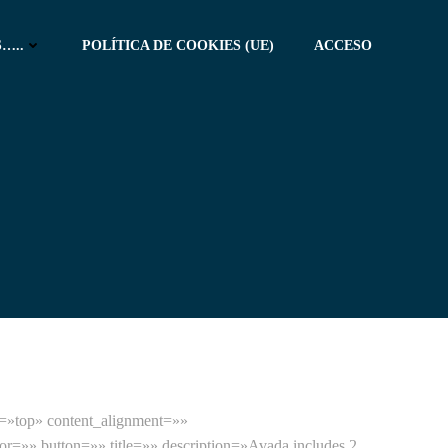
…..
POLÍTICA DE COOKIES (UE)
ACCESO
n=»top» content_alignment=»»
or=»» button=»» title=»» description=»Avada includes 2