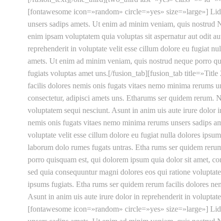
[fontawesome icon=»random» circle=»yes» size=»large»] Lid e
unsers sadips amets. Ut enim ad minim veniam, quis nostrud N
enim ipsam voluptatem quia voluptas sit aspernatur aut odit au
reprehenderit in voluptate velit esse cillum dolore eu fugiat 
amets. Ut enim ad minim veniam, quis nostrud neque porro quisq
fugiats voluptas amet uns.[/fusion_tab][fusion_tab title=»Ti
facilis dolores nemis onis fugats vitaes nemo minima rerums 
consectetur, adipisci amets uns. Etharums ser quidem rerum. N
voluptatem sequi nesciunt. Asunt in anim uis aute irure dolor i
nemis onis fugats vitaes nemo minima rerums unsers sadips ame
voluptate velit esse cillum dolore eu fugiat nulla dolores ips
laborum dolo rumes fugats untras. Etha rums ser quidem rerum
porro quisquam est, qui dolorem ipsum quia dolor sit amet, co
sed quia consequuntur magni dolores eos qui ratione voluptatem 
ipsums fugiats. Etha rums ser quidem rerum facilis dolores n
Asunt in anim uis aute irure dolor in reprehenderit in voluptate
[fontawesome icon=»random» circle=»yes» size=»large»] Lid e