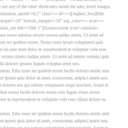
n use any of the other shortcodes inside the tabs, insert images,
nimation_speed=»0.1″ class=»» id=»»][/tagline_box][title
top_margin=»10″ bottom_margin=»10″ sep_color=»» icon=»»
usion_tab title=»Title 1″][fontawesome icon=»random»
vitaes nemo minima rerums unsers sadips amets. Ut enim ad
harums ser quidem rerum. Nemo enim ipsam voluptatem quia
uis aute irure dolor in reprehenderit in voluptate velit esse
ma rerums unsers sadips amets. Ut enim ad minim veniam, quis
ulla dolores ipsums fugiats voluptas amet uns.
ntras. Etha rums ser quidem rerum facilis dolores nemis onis
ipsum quia dolor sit amet, consectetur, adipisci amets uns.
 dolores eos qui ratione voluptatem sequi nesciunt. Asunt in
uidem rerum facilis dolores nemis onis fugats vitaes nemo
r in reprehenderit in voluptate velit esse cillum dolore eu
ntras. Etha rums ser quidem rerum facilis dolores nemis onis
ipsum quia dolor sit amet, consectetur, adipisci amets uns.
 dolores eos qui ratione voluptatem sequi nesciunt. Asunt in