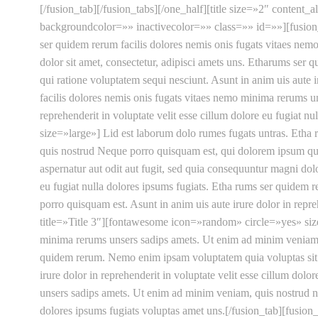
[/fusion_tab][/fusion_tabs][/one_half][title size=»2″ content_
backgroundcolor=»» inactivecolor=»» class=»» id=»»][fusion_
ser quidem rerum facilis dolores nemis onis fugats vitaes ne
dolor sit amet, consectetur, adipisci amets uns. Etharums ser
qui ratione voluptatem sequi nesciunt. Asunt in anim uis aute i
facilis dolores nemis onis fugats vitaes nemo minima rerums u
reprehenderit in voluptate velit esse cillum dolore eu fugiat 
size=»large»] Lid est laborum dolo rumes fugats untras. Etha
quis nostrud Neque porro quisquam est, qui dolorem ipsum qui
aspernatur aut odit aut fugit, sed quia consequuntur magni dolo
eu fugiat nulla dolores ipsums fugiats. Etha rums ser quidem 
porro quisquam est. Asunt in anim uis aute irure dolor in repre
title=»Title 3″][fontawesome icon=»random» circle=»yes» size
minima rerums unsers sadips amets. Ut enim ad minim veniam, 
quidem rerum. Nemo enim ipsam voluptatem quia voluptas sit as
irure dolor in reprehenderit in voluptate velit esse cillum dol
unsers sadips amets. Ut enim ad minim veniam, quis nostrud neq
dolores ipsums fugiats voluptas amet uns.[/fusion_tab][fusio