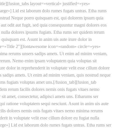
itle][fusion_tabs layout=»vertical» justified=»yes»
rge»] Lid est laborum dolo rumes fugats untras. Etha rums
nostrud Neque porro quisquam est, qui dolorem ipsum quia
aut odit aut fugit, sed quia consequuntur magni dolores eos
iat nulla dolores ipsums fugiats. Etha rums ser quidem rerum
quisquam est. Asunt in anim uis aute irure dolor in
 title=»Title 2″][fontawesome icon=»random» circle=»yes»
minima rerums unsers sadips amets. Ut enim ad minim veniam,
m rerum. Nemo enim ipsam voluptatem quia voluptas sit
re dolor in reprehenderit in voluptate velit esse cillum dolore
ers sadips amets. Ut enim ad minim veniam, quis nostrud neque
sums fugiats voluptas amet uns.[/fusion_tab][fusion_tab
em rerum facilis dolores nemis onis fugats vitaes nemo
it amet, consectetur, adipisci amets uns. Etharums ser
ui ratione voluptatem sequi nesciunt. Asunt in anim uis aute
acilis dolores nemis onis fugats vitaes nemo minima rerums
it in voluptate velit esse cillum dolore eu fugiat nulla
rge»] Lid est laborum dolo rumes fugats untras. Etha rums ser