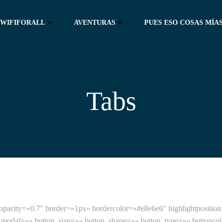
WIFIFORALL
AVENTURAS
PUES ESO COSAS MÍAS
Tabs
pacity=»0.7″ border=»1px» bordercolor=»#e8e6e6″ highlightpositio
»» modal=»» button_size=»» button_shape=»» button_type=»» buttoncol