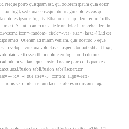
rud Neque porro quisquam est, qui dolorem ipsum quia dolor
it aut fugit, sed quia consequuntur magni dolores eos qui
ulla dolores ipsums fugiats. Etha rums ser quidem rerum facilis
 est. Asunt in anim uis aute irure dolor in reprehenderit in
[fontawesome icon=»random» circle=»yes» size=»large»] Lid est
sadips amets. Ut enim ad minim veniam, quis nostrud Neque
am voluptatem quia voluptas sit aspernatur aut odit aut fugit,
oluptate velit esse cillum dolore eu fugiat nulla dolores
im ad minim veniam, quis nostrud neque porro quisquam est.
 amet uns.[/fusion_tab][/fusion_tabs][separator
=»» id=»»][title size=»3″ content_align=»left»
a rums ser quidem rerum facilis dolores nemis onis fugats
activecolor=»» class=»» id=»»][fusion_tab title=»Title 1″]