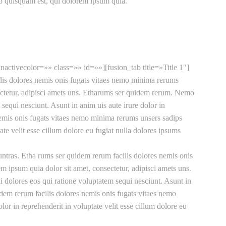
o quisquam est, qui dolorem ipsum quia.
nactivecolor=»» class=»» id=»»][fusion_tab title=»Title 1″]
is dolores nemis onis fugats vitaes nemo minima rerums
ectetur, adipisci amets uns. Etharums ser quidem rerum. Nemo
sequi nesciunt. Asunt in anim uis aute irure dolor in
 nemis onis fugats vitaes nemo minima rerums unsers sadips
te velit esse cillum dolore eu fugiat nulla dolores ipsums
ntras. Etha rums ser quidem rerum facilis dolores nemis onis
ipsum quia dolor sit amet, consectetur, adipisci amets uns.
 dolores eos qui ratione voluptatem sequi nesciunt. Asunt in
uidem rerum facilis dolores nemis onis fugats vitaes nemo
r in reprehenderit in voluptate velit esse cillum dolore eu