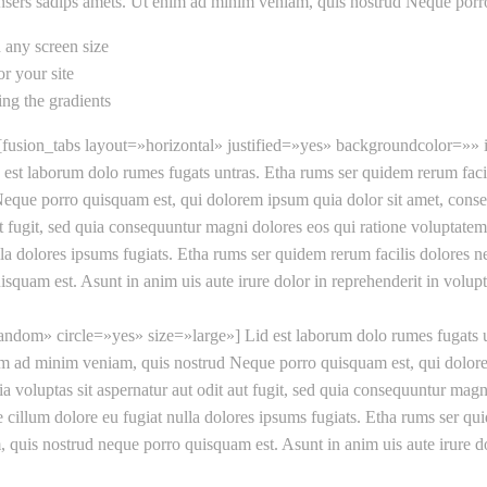
unsers sadips amets. Ut enim ad minim veniam, quis nostrud Neque porr
 any screen size
r your site
ing the gradients
][fusion_tabs layout=»horizontal» justified=»yes» backgroundcolor=»» i
st laborum dolo rumes fugats untras. Etha rums ser quidem rerum facil
eque porro quisquam est, qui dolorem ipsum quia dolor sit amet, cons
t fugit, sed quia consequuntur magni dolores eos qui ratione voluptatem 
nulla dolores ipsums fugiats. Etha rums ser quidem rerum facilis dolores
uam est. Asunt in anim uis aute irure dolor in reprehenderit in volupta
random» circle=»yes» size=»large»] Lid est laborum dolo rumes fugats u
m ad minim veniam, quis nostrud Neque porro quisquam est, qui dolorem 
luptas sit aspernatur aut odit aut fugit, sed quia consequuntur magni
sse cillum dolore eu fugiat nulla dolores ipsums fugiats. Etha rums ser q
uis nostrud neque porro quisquam est. Asunt in anim uis aute irure dolo