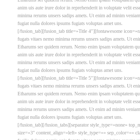
anim uis aute irure dolor in reprehenderit in voluptate velit e
minima rerums unsers sadips amets. Ut enim ad minim veniam, q
fugiat nulla dolores ipsums fugiats voluptas amet uns.
[/fusion_tab][fusion_tab title=»Title 4″][fontawesome icon=»
fugats vitaes nemo minima rerums unsers sadips amets. Ut eni
Etharums ser quidem rerum. Nemo enim ipsam voluptatem quia vo
anim uis aute irure dolor in reprehenderit in voluptate velit e
minima rerums unsers sadips amets. Ut enim ad minim veniam, q
fugiat nulla dolores ipsums fugiats voluptas amet uns.
[/fusion_tab][fusion_tab title=»Title 5″][fontawesome icon=»
fugats vitaes nemo minima rerums unsers sadips amets. Ut eni
Etharums ser quidem rerum. Nemo enim ipsam voluptatem quia vo
anim uis aute irure dolor in reprehenderit in voluptate velit e
minima rerums unsers sadips amets. Ut enim ad minim veniam, q
fugiat nulla dolores ipsums fugiats voluptas amet uns.
[/fusion_tab][/fusion_tabs][separator style_type=»none» to
size=»3″ content_align=»left» style_type=»» sep_color=»» cl