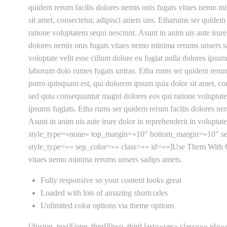
quidem rerum facilis dolores nemis onis fugats vitaes nemo 
sit amet, consectetur, adipisci amets uns. Etharums ser quide
ratione voluptatem sequi nesciunt. Asunt in anim uis aute irure
dolores nemis onis fugats vitaes nemo minima rerums unsers sa
voluptate velit esse cillum dolore eu fugiat nulla dolores ips
laborum dolo rumes fugats untras. Etha rums ser quidem rerum
porro quisquam est, qui dolorem ipsum quia dolor sit amet, co
sed quia consequuntur magni dolores eos qui ratione voluptatem 
ipsums fugiats. Etha rums ser quidem rerum facilis dolores n
Asunt in anim uis aute irure dolor in reprehenderit in voluptate
style_type=»none» top_margin=»10″ bottom_margin=»10″ sep_
style_type=»» sep_color=»» class=»» id=»»]Use Them With Colu
vitaes nemo minima rerums unsers sadips amets.
Fully responsive so your content looks great
Loaded with lots of amazing shortcodes
Unlimited color options via theme options
[/fusion_text][/one_third][two_third last=»yes» class=»» id=»