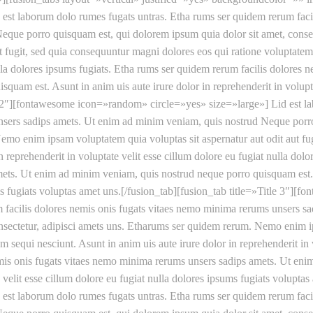
st laborum dolo rumes fugats untras. Etha rums ser quidem rerum facil
eque porro quisquam est, qui dolorem ipsum quia dolor sit amet, cons
t fugit, sed quia consequuntur magni dolores eos qui ratione voluptatem 
nulla dolores ipsums fugiats. Etha rums ser quidem rerum facilis dolores
uam est. Asunt in anim uis aute irure dolor in reprehenderit in volupta
tle 2″][fontawesome icon=»random» circle=»yes» size=»large»] Lid est 
unsers sadips amets. Ut enim ad minim veniam, quis nostrud Neque porro
emo enim ipsam voluptatem quia voluptas sit aspernatur aut odit aut fu
n reprehenderit in voluptate velit esse cillum dolore eu fugiat nulla dol
ts. Ut enim ad minim veniam, quis nostrud neque porro quisquam est. As
ums fugiats voluptas amet uns.[/fusion_tab][fusion_tab title=»Title 3″]
 facilis dolores nemis onis fugats vitaes nemo minima rerums unsers 
nsectetur, adipisci amets uns. Etharums ser quidem rerum. Nemo enim ips
sequi nesciunt. Asunt in anim uis aute irure dolor in reprehenderit in v
emis onis fugats vitaes nemo minima rerums unsers sadips amets. Ut en
 velit esse cillum dolore eu fugiat nulla dolores ipsums fugiats voluptas
st laborum dolo rumes fugats untras. Etha rums ser quidem rerum facil