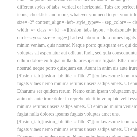
different styles of tabs; vertical or horizontal. Tabs are perfe
icons, checklists and more, whatever you need to get your in
size=»2″ content_align=»left» style_type=»» sep_color=»» c
width=»» class=»» id=»»][fusion_tabs layout=»horizontal» j
circle=»yes» size=»large»] Lid est laborum dolo rumes fugats
minim veniam, quis nostrud Neque porro quisquam est, qui do
voluptas sit aspernatur aut odit aut fugit, sed quia consequuntu
cillum dolore eu fugiat nulla dolores ipsums fugiats. Etha ru
nostrud neque porro quisquam est. Asunt in anim uis aute irure 
[/fusion_tab][fusion_tab title=»Title 2″][fontawesome icon=»
fugats vitaes nemo minima rerums unsers sadips amets. Ut eni
Etharums ser quidem rerum. Nemo enim ipsam voluptatem quia vo
anim uis aute irure dolor in reprehenderit in voluptate velit e
minima rerums unsers sadips amets. Ut enim ad minim veniam, q
fugiat nulla dolores ipsums fugiats voluptas amet uns.
[/fusion_tab][fusion_tab title=»Title 3″][fontawesome icon=»
fugats vitaes nemo minima rerums unsers sadips amets. Ut eni
Etharums ser quidem rerum. Nemo enim ipsam voluptatem quia vo