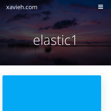
Saltar
xavieh.com
al
contenido
elastic1