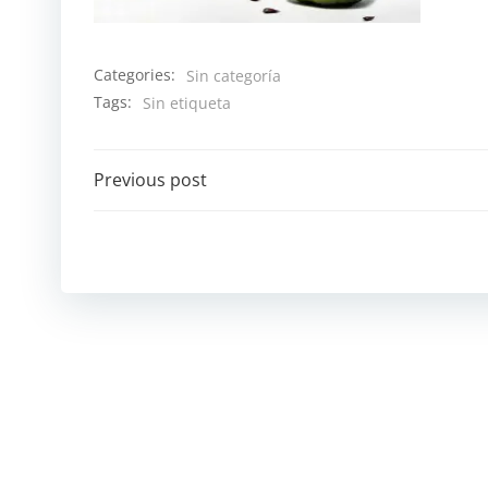
Categories:
Sin categoría
Tags:
Sin etiqueta
Navegación
Previous post
por
las
entradas