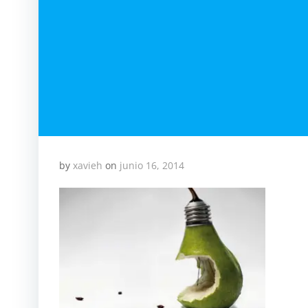
by
xavieh
on
junio 16, 2014