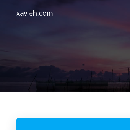
Saltar
al
xavieh.com
contenido