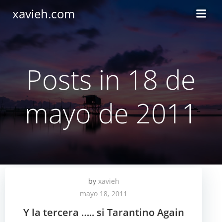
Saltar
xavieh.com
al
contenido
Posts in 18 de
mayo de 2011
by
xavieh
mayo 18, 2011
Y la tercera ….. si Tarantino Again