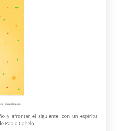
excur
informátic
karma
marru
Marruecos
2018
músic
pasi
Por
fin
positivo
puzzle
raid
refl
retos
Transatl
 y afrontar el siguiente, con un espíritu
2011
 de Paolo Cohelo
Transmare
2017