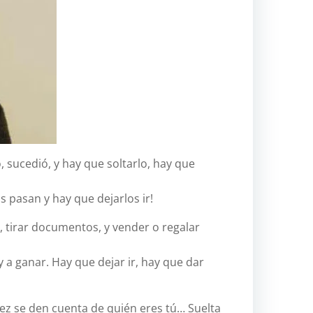
WordPre
C
a
t
e
g
o
r
sucedió, y hay que soltarlo, hay que
í
a
 pasan y hay que dejarlos ir!
s
, tirar documentos, y vender o regalar
Categor
y a ganar. Hay que dejar ir, hay que dar
E
t
ez se den cuenta de quién eres tú… Suelta