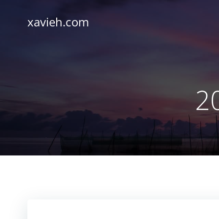
Saltar
al
xavieh.com
contenido
2