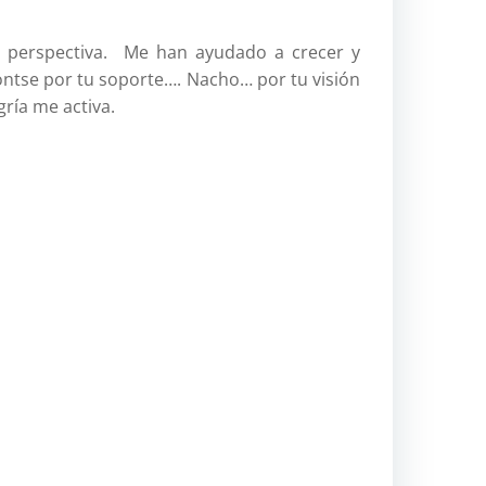
btt
 perspectiva. Me han ayudado a crecer y
btt.
ontse por tu soporte…. Nacho… por tu visión
aven
ría me activa.
Challenge
cicloturis
costa-
oeste
eeuu
excur
informátic
karma
marru
Marruecos
2018
músic
pasi