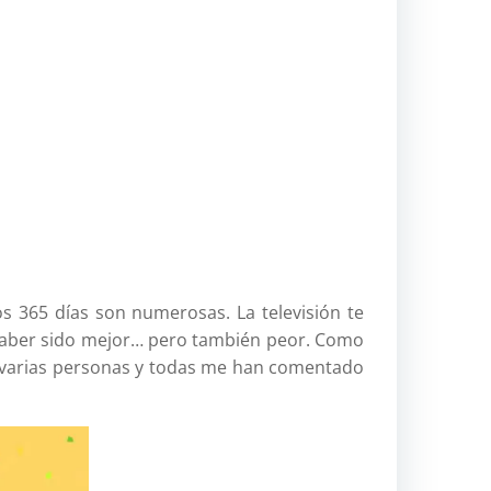
relac
pilar
jerico
antropo
atlas
ave
aven
btt
btt.
 365 días son numerosas. La televisión te
aven
haber sido mejor… pero también peor. Como
a varias personas y todas me han comentado
Challenge
cicloturis
costa-
oeste
eeuu