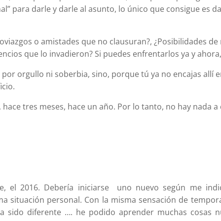
nal” para darle y darle al asunto, lo único que consigue es 
Noviazgos o amistades que no clausuran?, ¿Posibilidades de 
ncios que lo invadieron? Si puedes enfrentarlos ya y ahora, ha
or orgullo ni soberbia, sino, porque tú ya no encajas allí­ 
icio.
, hace tres meses, hace un año. Por lo tanto, no hay nada a 
ene, el 2016. Debería iniciarse uno nuevo según me ind
a situación personal. Con la misma sensación de tempora
15 ha sido diferente …. he podido aprender muchas cosas 