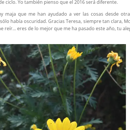
de ciclo. Yo también pienso que el 2016 será diferente.
y maja que me han ayudado a ver las cosas desde otra
ólo había oscuridad. Gracias Teresa, siempre tan clara, M
e reír… eres de lo mejor que me ha pasado este año, tu aleg