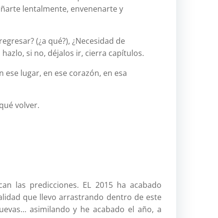
i
dañarte lentalmente, envenenarte y
q
u
e
regresar? (¿a qué?), ¿Necesidad de
t
zlo, si no, déjalos ir, cierra capí­tulos.
a
en ese lugar, en ese corazón, en esa
s
amor
amor
qué volver.
relac
pilar
jerico
antropo
atlas
ican las predicciones. EL 2015 ha acabado
ave
lidad que llevo arrastrando dentro de este
aven
nuevas… asimilando y he acabado el año, a