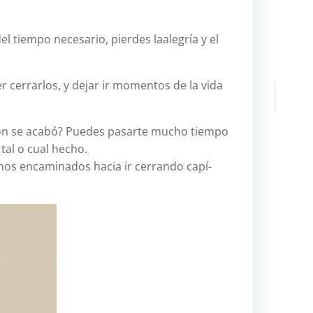
trekking
Uncategor
l tiempo necesario, pierdes laalegrí­a y el
viajes
r cerrarlos, y dejar ir momentos de la vida
Buscar:
M
lación se acabó? Puedes pasarte mucho tiempo
e
tal o cual hecho.
t
tamos encaminados hacia ir cerrando capí­
a
Acceder
Feed
de
entrada
Feed
de
comenta