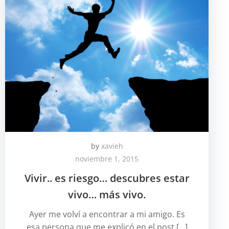
by
xavieh
noviembre 1, 2015
Vivir.. es riesgo… descubres estar
vivo… más vivo.
Ayer me volví a encontrar a mi amigo. Es
esa persona que me explicó en el post […]