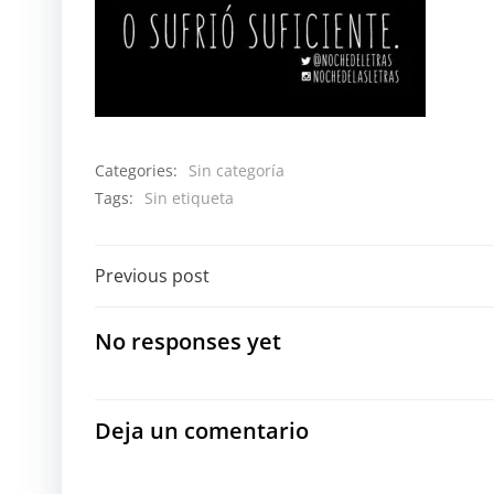
Categories:
Sin categoría
Tags:
Sin etiqueta
Navegación
Previous post
por
No responses yet
las
entradas
Deja un comentario