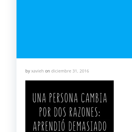
by
xavieh
on
diciembre 31, 2016