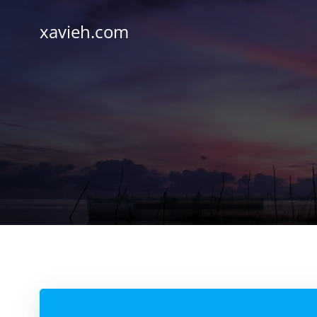
Saltar
al
xavieh.com
contenido