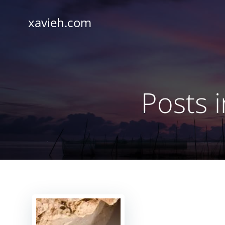
Saltar
al
xavieh.com
contenido
Posts 