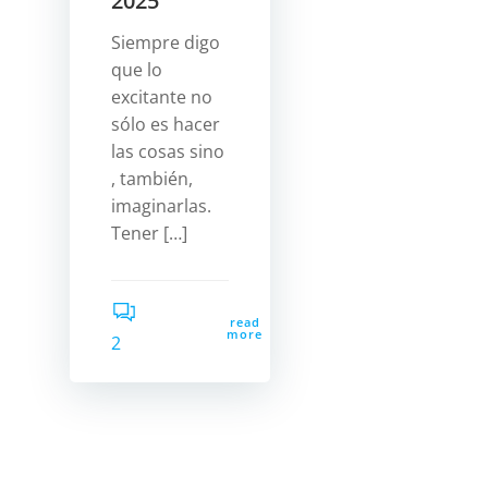
2025
Siempre digo
que lo
excitante no
sólo es hacer
las cosas sino
, también,
imaginarlas.
Tener […]
read
more
2