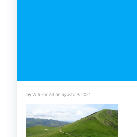
by
Wifi For All
on
agosto 9, 2021