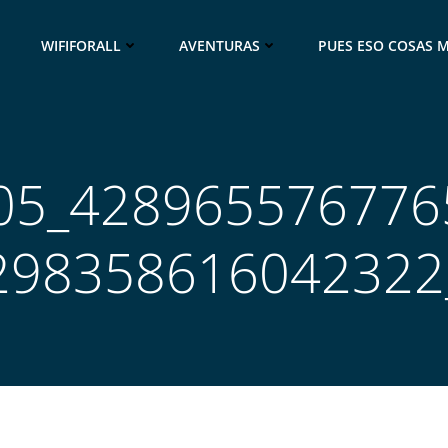
WIFIFORALL
AVENTURAS
PUES ESO COSAS M
05_428965576776
298358616042322