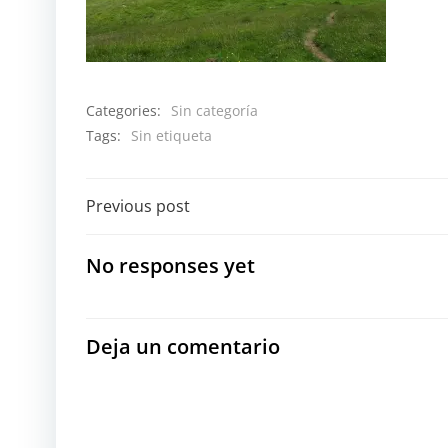
Categories:
Sin categoría
Tags:
Sin etiqueta
Navegación
Previous post
por
No responses yet
las
entradas
Deja un comentario