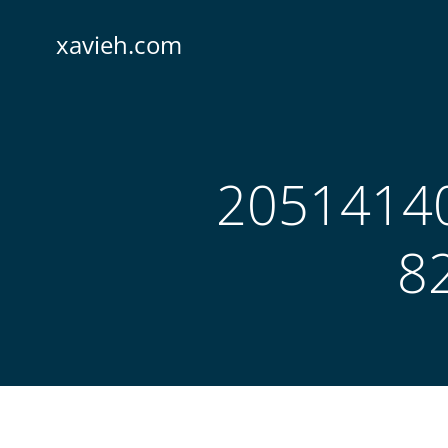
Saltar
al
xavieh.com
contenido
2051414
8