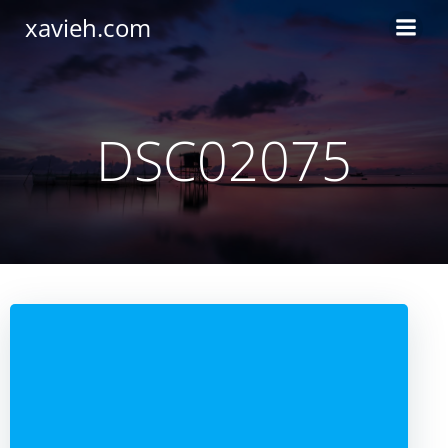
Saltar
xavieh.com
al
contenido
DSC02075