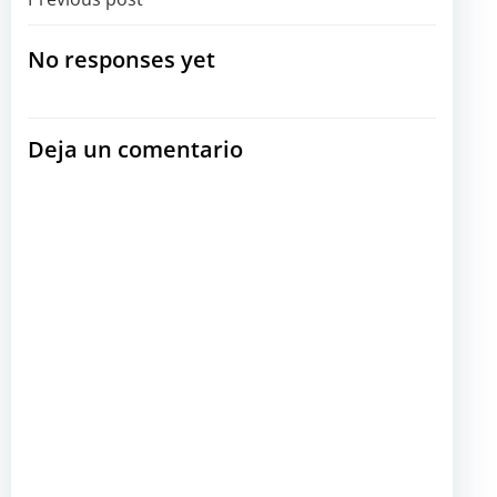
Navegación
por
No responses yet
las
Deja un comentario
entradas