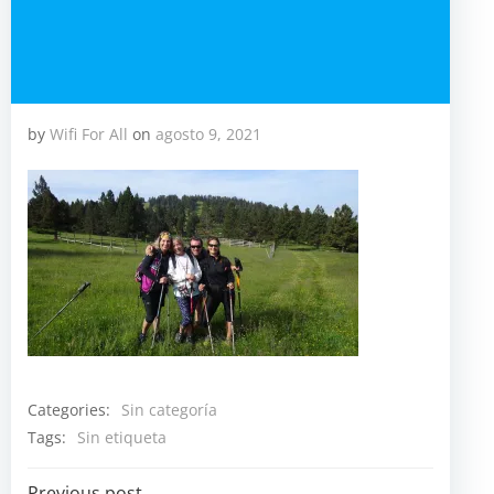
by
Wifi For All
on
agosto 9, 2021
Categories:
Sin categoría
Tags:
Sin etiqueta
Previous post