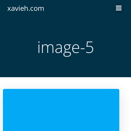
Saltar
xavieh.com
al
contenido
image-5