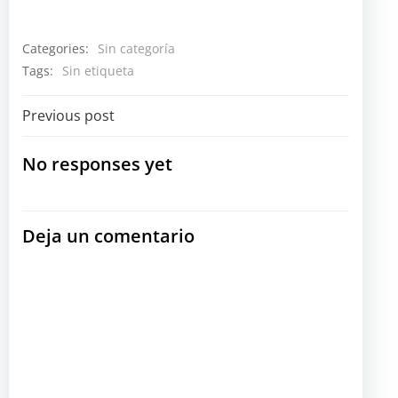
Categories:
Sin categoría
Tags:
Sin etiqueta
Navegación
Previous post
por
No responses yet
las
Deja un comentario
entradas