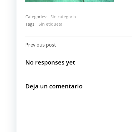
Categories:
Sin categoría
Tags:
Sin etiqueta
Navegación
Previous post
por
No responses yet
las
entradas
Deja un comentario