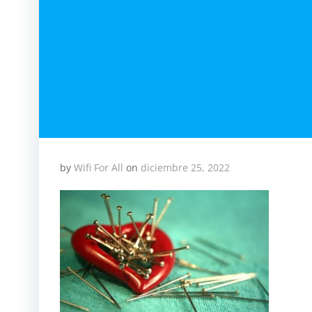
by
Wifi For All
on
diciembre 25, 2022