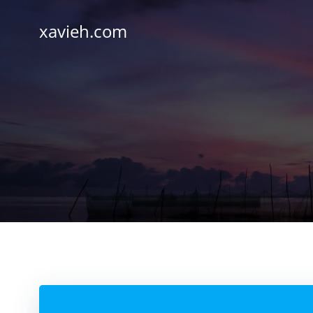
Saltar
al
xavieh.com
contenido