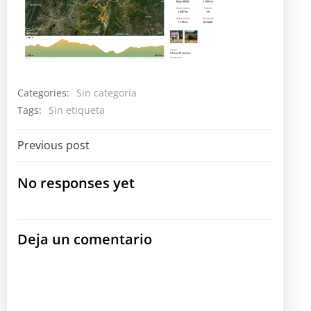
Categories:
Sin categoría
Tags:
Sin etiqueta
Navegación
Previous post
por
No responses yet
las
Deja un comentario
entradas