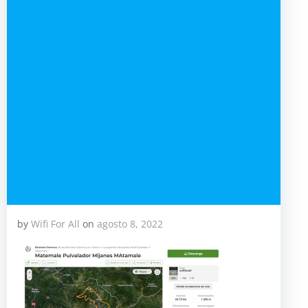
by
Wifi For All
on
agosto 8, 2022