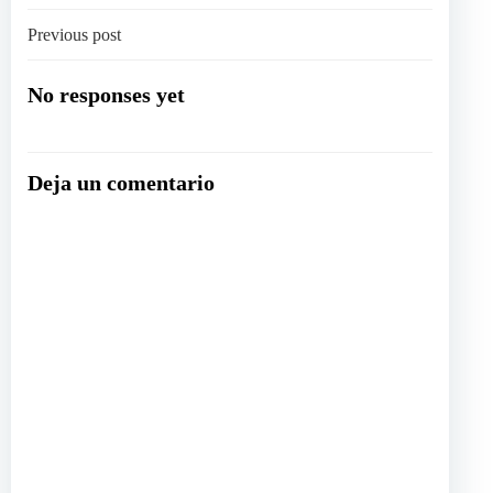
Navegación
Previous post
por
No responses yet
las
Deja un comentario
entradas