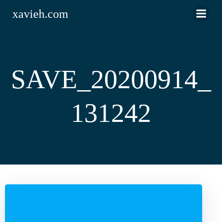
Saltar
xavieh.com
al
contenido
SAVE_20200914_
131242