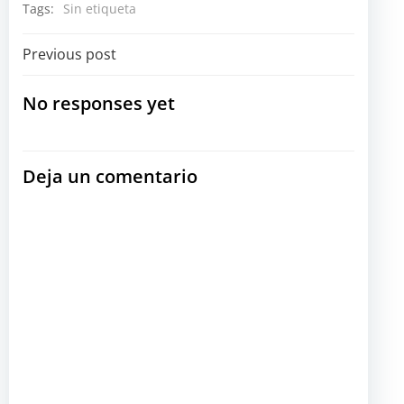
Tags:
Sin etiqueta
Navegación
Previous post
por
No responses yet
las
Deja un comentario
entradas