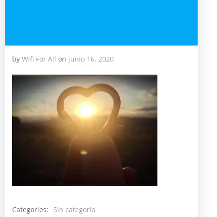
by
Wifi For All
on
junio 16, 2020
Categories:
Sin categoría