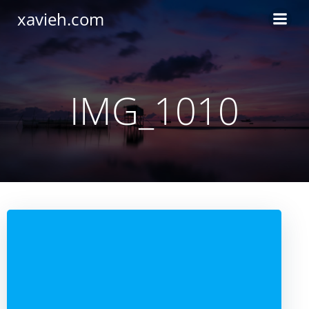
Saltar
xavieh.com
al
contenido
IMG_1010