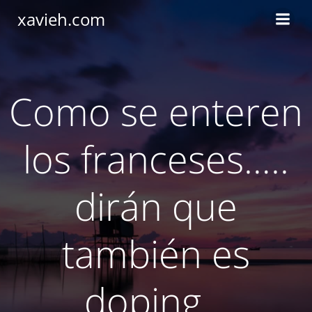
Saltar
xavieh.com
al
contenido
Como se enteren
los franceses…..
dirán que
también es
doping…