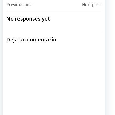
Navegación
Navegación
Previous post
Next post
por
por
No responses yet
las
las
Deja un comentario
entradas
entradas