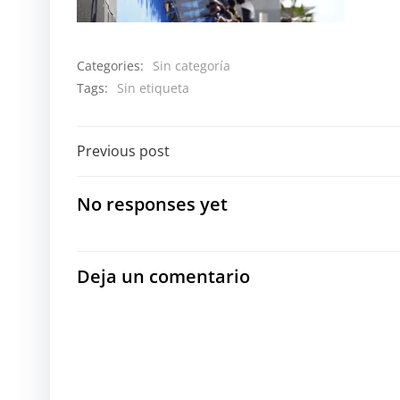
Categories:
Sin categoría
Tags:
Sin etiqueta
Navegación
Previous post
por
No responses yet
las
entradas
Deja un comentario