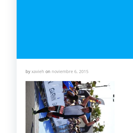
by
xavieh
on
noviembre 6, 2015