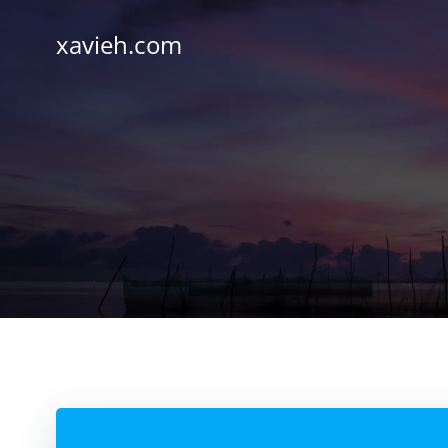
Saltar
al
xavieh.com
contenido