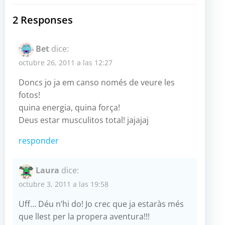
por
por
2 Responses
las
las
Bet
dice:
entradas
entradas
octubre 26, 2011 a las 12:27
Doncs jo ja em canso només de veure les
fotos!
quina energia, quina força!
Deus estar musculitos total! jajajaj
responder
Laura
dice:
octubre 3, 2011 a las 19:58
Uff… Déu n’hi do! Jo crec que ja estaràs més
que llest per la propera aventura!!!