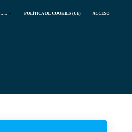
…..
POLÍTICA DE COOKIES (UE)
ACCESO
M
e