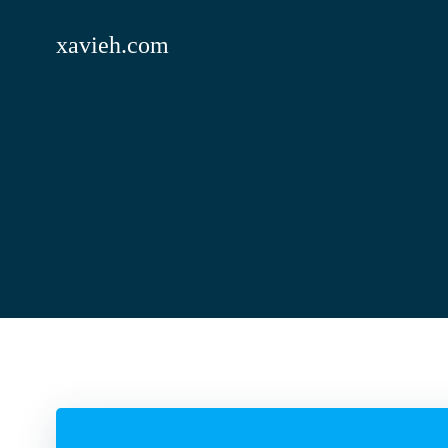
Saltar
al
xavieh.com
contenido