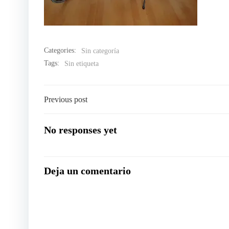
Categories:
Sin categoría
Tags:
Sin etiqueta
Navegación
Previous post
por
No responses yet
las
Deja un comentario
entradas