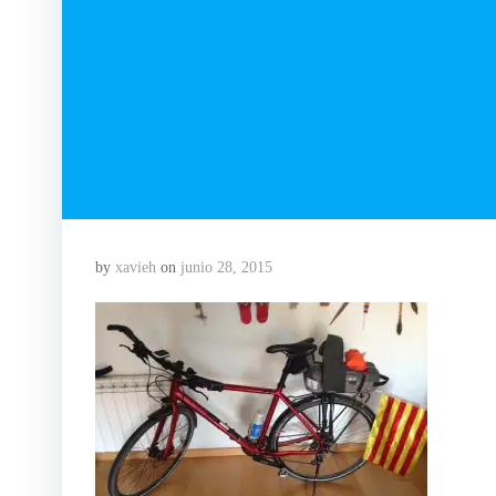
by
xavieh
on
junio 28, 2015