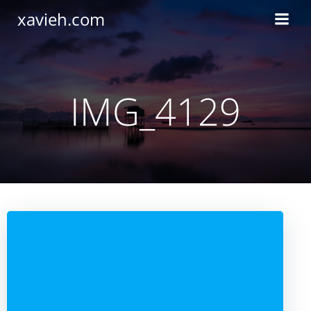
Saltar
xavieh.com
al
contenido
IMG_4129