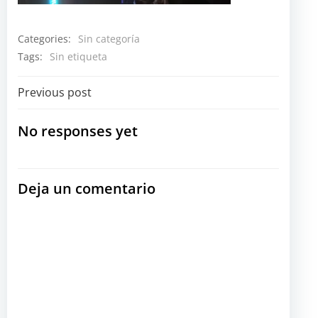
Categories:
Sin categoría
Tags:
Sin etiqueta
Navegación
Previous post
por
No responses yet
las
Deja un comentario
entradas