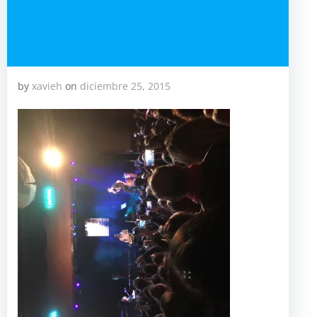
by
xavieh
on
diciembre 25, 2015