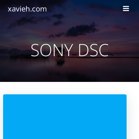
Saltar
xavieh.com
al
contenido
SONY DSC