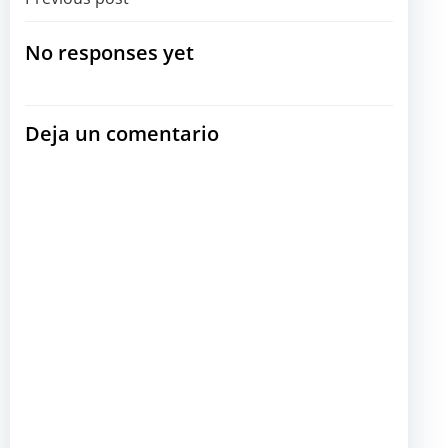
Navegación
por
No responses yet
las
Deja un comentario
entradas