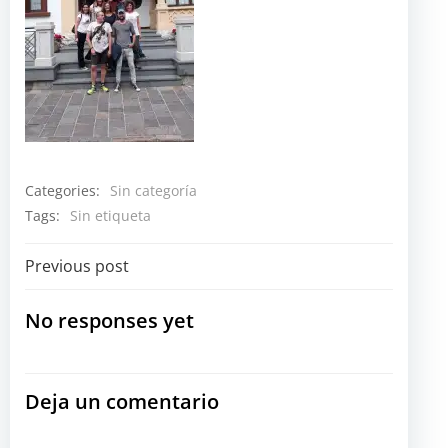
Categories:
Sin categoría
Tags:
Sin etiqueta
Navegación
Previous post
por
No responses yet
las
Deja un comentario
entradas