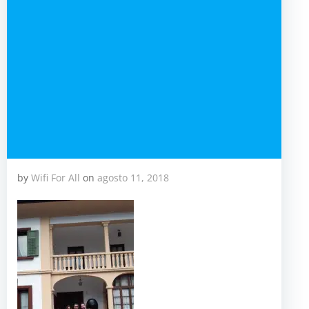
by
Wifi For All
on
agosto 11, 2018