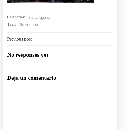
Categories:
Sin categoría
Tags:
Sin etiqueta
Navegación
Previous post
por
No responses yet
las
Deja un comentario
entradas