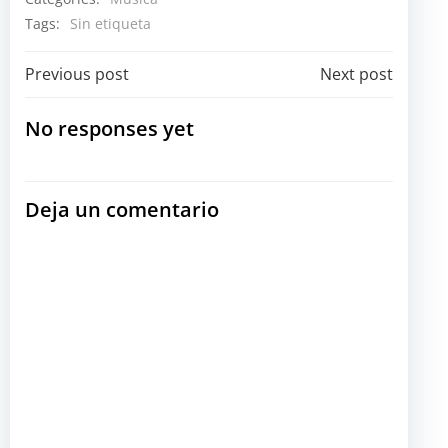
Tags:
Sin etiqueta
Navegación
Navegación
Previous post
Next post
por
por
No responses yet
las
las
Deja un comentario
entradas
entradas