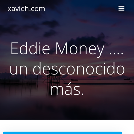
Saltar
xavieh.com
al
contenido
Eddie Money ….
un desconocido
más.