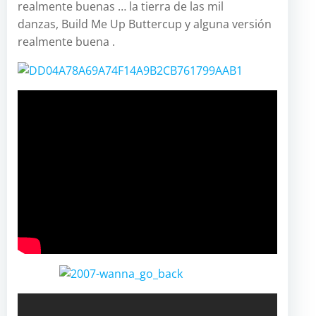
realmente buenas … la tierra de las mil
danzas, Build Me Up Buttercup y alguna versión
realmente buena .