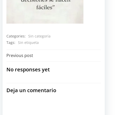
Categories:
Sin categoría
Tags:
Sin etiqueta
Navegación
Previous post
por
No responses yet
las
Deja un comentario
entradas