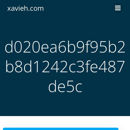
Saltar
xavieh.com
al
contenido
d020ea6b9f95b2
b8d1242c3fe487
de5c