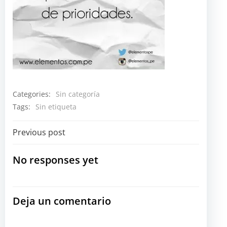
Categories:
Sin categoría
Tags:
Sin etiqueta
Navegación
Previous post
por
No responses yet
las
Deja un comentario
entradas