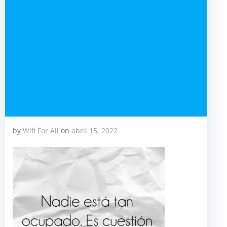
by
Wifi For All
on
abril 15, 2022