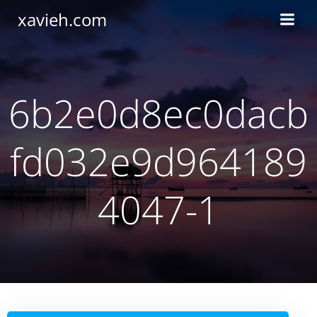
Saltar
xavieh.com
al
contenido
6b2e0d8ec0dacb
fd032e9d964189
4047-1