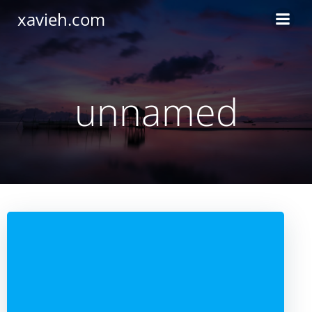
Saltar
xavieh.com
al
contenido
unnamed