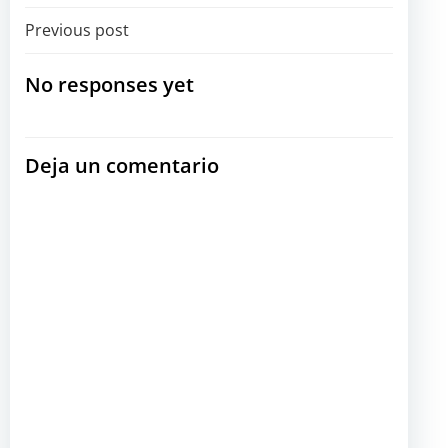
Navegación
Previous post
por
No responses yet
las
Deja un comentario
entradas