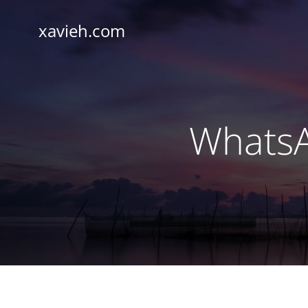
Saltar
al
xavieh.com
contenido
WhatsA