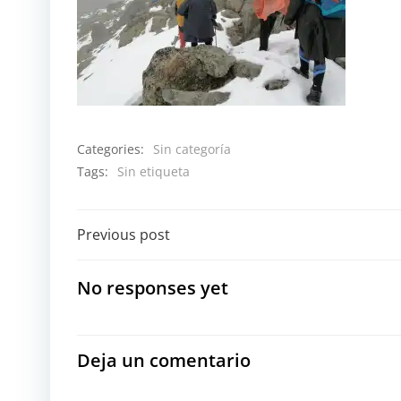
Categories:
Sin categoría
Tags:
Sin etiqueta
Navegación
Previous post
por
No responses yet
las
entradas
Deja un comentario