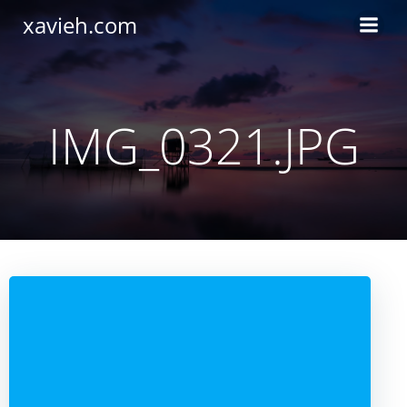
Saltar
xavieh.com
al
contenido
IMG_0321.JPG