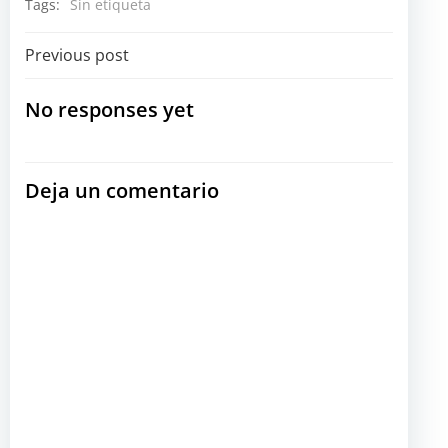
Tags:
Sin etiqueta
Navegación
Previous post
por
No responses yet
las
Deja un comentario
entradas