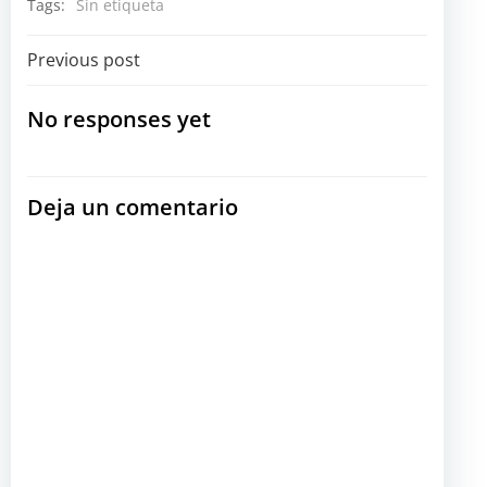
Tags:
Sin etiqueta
Navegación
Previous post
por
No responses yet
las
Deja un comentario
entradas