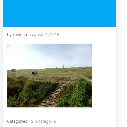
by
xavieh
on
agosto 1, 2015
Categories:
Sin categoría