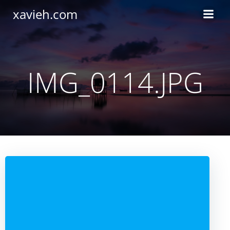
Saltar
xavieh.com
al
contenido
IMG_0114.JPG