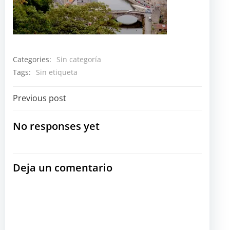
Categories:
Sin categoría
Tags:
Sin etiqueta
Navegación
Previous post
por
No responses yet
las
Deja un comentario
entradas