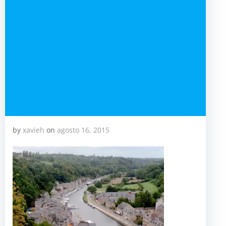
by
xavieh
on
agosto 16, 2015