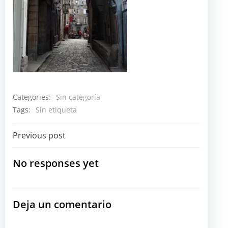
Categories:
Sin categoría
Tags:
Sin etiqueta
Navegación
Previous post
por
No responses yet
las
Deja un comentario
entradas