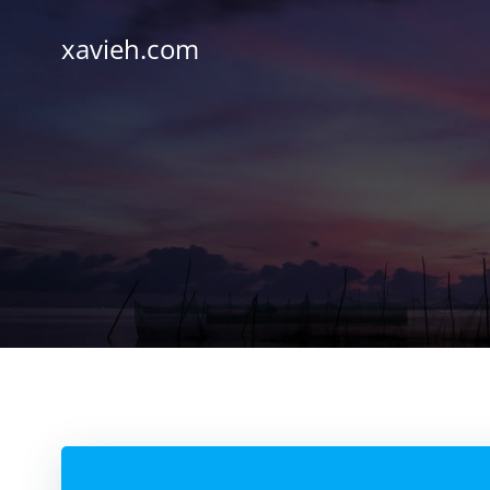
Saltar
al
xavieh.com
contenido