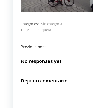
Categories:
Sin categoría
Tags:
Sin etiqueta
Navegación
Previous post
por
No responses yet
las
entradas
Deja un comentario