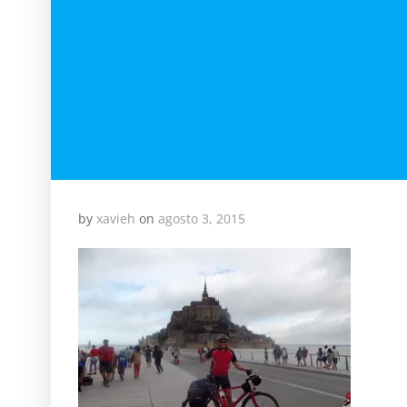
by
xavieh
on
agosto 3, 2015