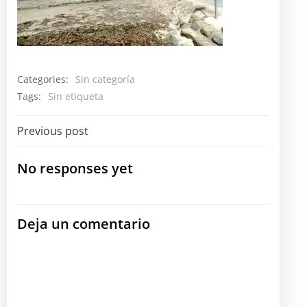
Categories:
Sin categoría
Tags:
Sin etiqueta
Navegación
Previous post
por
No responses yet
las
Deja un comentario
entradas