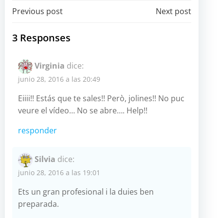
Navegación
Navegación
Previous post
Next post
por
por
3 Responses
las
las
Virginia
dice:
entradas
entradas
junio 28, 2016 a las 20:49
Eiiii!! Estás que te sales!! Però, jolines!! No puc
veure el vídeo… No se abre…. Help!!
responder
Silvia
dice:
junio 28, 2016 a las 19:01
Ets un gran profesional i la duies ben
preparada.