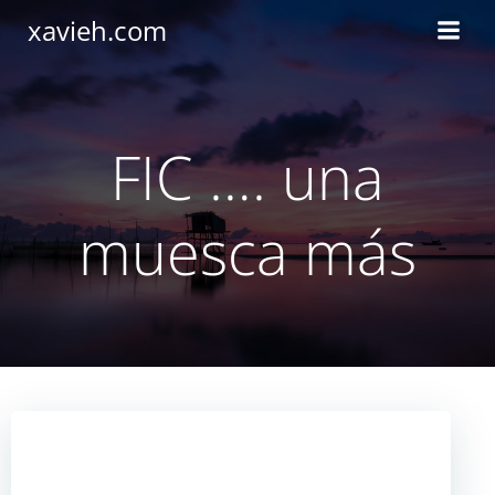
Saltar
xavieh.com
al
contenido
FIC …. una
muesca más