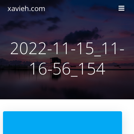
Saltar
xavieh.com
al
contenido
2022-11-15_11-
16-56_154