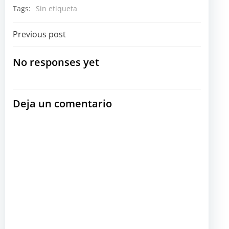
Tags:
Sin etiqueta
Navegación
Previous post
por
No responses yet
las
Deja un comentario
entradas