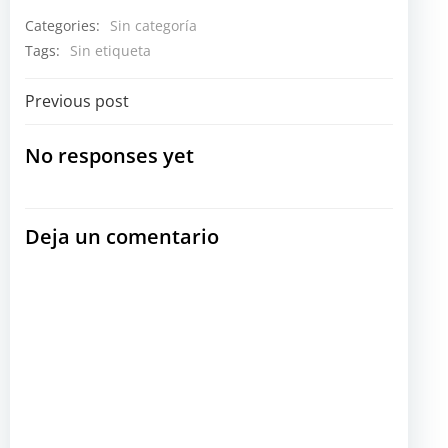
Categories:
Sin categoría
Tags:
Sin etiqueta
Navegación
Previous post
por
No responses yet
las
Deja un comentario
entradas