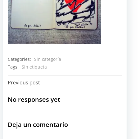
Categories:
Sin categoría
Tags:
Sin etiqueta
Navegación
Previous post
por
No responses yet
las
Deja un comentario
entradas