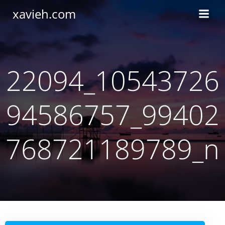
Saltar
xavieh.com
al
contenido
22094_10543726
94586757_99402
768721189789_n