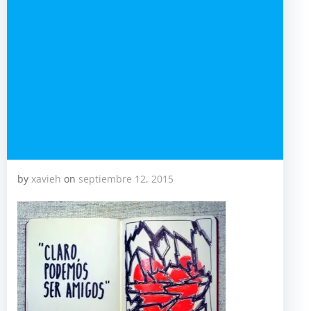
by
xavieh
on
septiembre 12, 2015