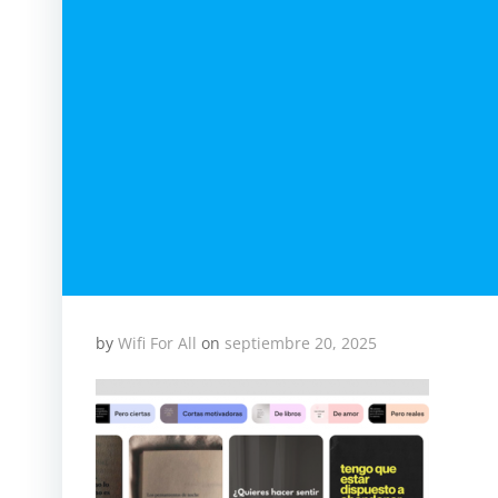
by
Wifi For All
on
septiembre 20, 2025