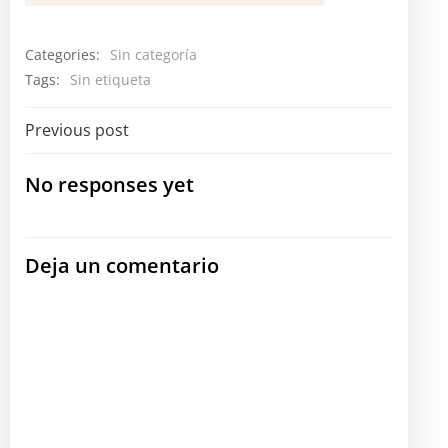
Categories:
Sin categoría
Tags:
Sin etiqueta
Navegación
Previous post
por
No responses yet
las
Deja un comentario
entradas