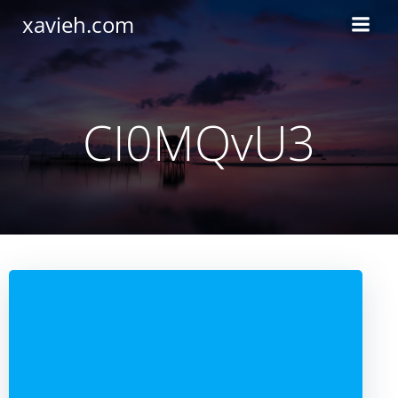
Saltar
xavieh.com
al
contenido
CI0MQvU3